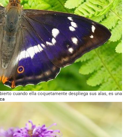
bierto cuando ella coquetamente despliega sus alas, es una
ca