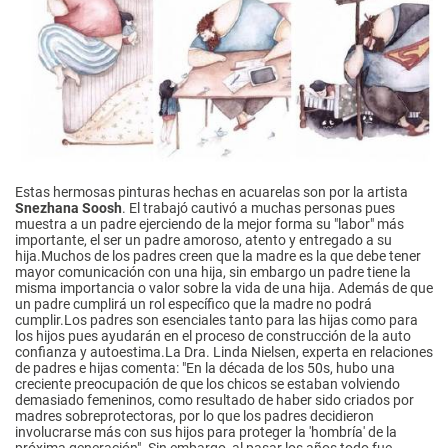
Estas hermosas pinturas hechas en acuarelas son por la artista
Snezhana Soosh
. El trabajó cautivó a muchas personas pues
muestra a un padre ejerciendo de la mejor forma su "labor" más
importante, el ser un padre amoroso, atento y entregado a su
hija.Muchos de los padres creen que la madre es la que debe tener
mayor comunicación con una hija, sin embargo un padre tiene la
misma importancia o valor sobre la vida de una hija. Además de que
un padre cumplirá un rol específico que la madre no podrá
cumplir.Los padres son esenciales tanto para las hijas como para
los hijos pues ayudarán en el proceso de construcción de la auto
confianza y autoestima.La Dra. Linda Nielsen, experta en relaciones
de padres e hijas comenta: "En la década de los 50s, hubo una
creciente preocupación de que los chicos se estaban volviendo
demasiado femeninos, como resultado de haber sido criados por
madres sobreprotectoras, por lo que los padres decidieron
involucrarse más con sus hijos para proteger la 'hombría' de la
próxima generación". Sin embargo, al pasar los años todo fue