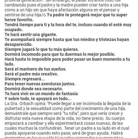
cambiando pues el padre y la madre pueden criar tanto a una hija
como a un hijo sin que haya afectación alguna en el pensar y
sentirse de una hija/o.
Tu padre te protegerá mejor que tu super
heroe favorito.
Tendrá tiempo para ti y la hora del te, incluso cuando él esté muy
ocupado.
Te hará sentir una gigante.
Te acompañará siempre hasta que tus miedos y tristezas hayan
desaparecido.
Siempre jugará lo que tu más quieras.
Dormirá incomodo para que tu duermas lo mejor posible.
Hará hasta lo imposible para poder pasar un buen momento a tu
lado.
Será el marinero de tus sueños.
Será el padre más creativo.
Siempre regresará...
Para tener nuevas aventuras juntos.
Dormirá donde sea necesario.
Te hará vivir en un mundo de fantasía
Y sobre todo, te apoyará en todo...
La Dra. Orbach opina: "Puede llegar a ser incómoda la llegada de la
pubertad y la sexualidad como parte del crecimiento de una hija,
demuéstrale que siempre será “tu niña", pero que verla crecer y
disfrutar esta nueva etapa de la vida, no tiene precio. Su cuerpo
empezará a cambiar y ella experimentará cosas nuevas, de las
cuales muchas la confundirán. Tener un padre a su lado en el cual
pueda apoyarse cuando esto pase, será de gran ayuda. Habrá
momentos en los que sólo tú puedas responder sus preguntas,