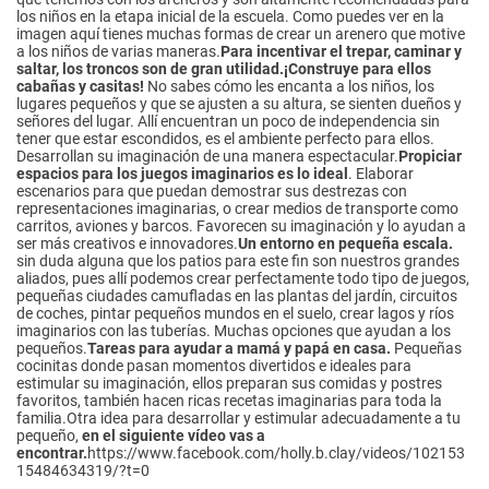
los niños en la etapa inicial de la escuela. Como puedes ver en la
imagen aquí tienes muchas formas de crear un arenero que motive
a los niños de varias maneras.
Para incentivar el trepar, caminar y
saltar, los troncos son de gran utilidad.
¡Construye para ellos
cabañas y casitas!
No sabes cómo les encanta a los niños, los
lugares pequeños y que se ajusten a su altura, se sienten dueños y
señores del lugar. Allí encuentran un poco de independencia sin
tener que estar escondidos, es el ambiente perfecto para ellos.
Desarrollan su imaginación de una manera espectacular.
Propiciar
espacios para los juegos imaginarios es lo ideal
. Elaborar
escenarios para que puedan demostrar sus destrezas con
representaciones imaginarias, o crear medios de transporte como
carritos, aviones y barcos. Favorecen su imaginación y lo ayudan a
ser más creativos e innovadores.
Un entorno en pequeña escala.
sin duda alguna que los patios para este fin son nuestros grandes
aliados, pues allí podemos crear perfectamente todo tipo de juegos,
pequeñas ciudades camufladas en las plantas del jardín, circuitos
de coches, pintar pequeños mundos en el suelo, crear lagos y ríos
imaginarios con las tuberías. Muchas opciones que ayudan a los
pequeños.
Tareas para ayudar a mamá y papá en casa.
Pequeñas
cocinitas donde pasan momentos divertidos e ideales para
estimular su imaginación, ellos preparan sus comidas y postres
favoritos, también hacen ricas recetas imaginarias para toda la
familia.Otra idea para desarrollar y estimular adecuadamente a tu
pequeño,
en el siguiente vídeo vas a
encontrar.
https://www.facebook.com/holly.b.clay/videos/102153
15484634319/?t=0