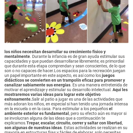
los niños necesitan desarrollar su crecimiento físico y
mentalmente
. Durante la infancia es de gran ayuda estimular sus
capacidades y que puedan desarrollarse libremente; es primordial
que durante esta etapa comprendan y sean conscientes, de lo que
son o no capaces de hacer.Los espacios para la recreación juegan
un papel importante en este aspecto, es así como los
juegos
didácticos se convierten en un trampolín eficaz para promover y
canalizar sabiamente sus energías
. Es una manera entretenida de
motivar el aprendizaje y estimular su desarrollo intelectual.
Aquí les
mostraremos varias ideas para lograr este objetivo
exitosamente.
Salir al patio a jugar es una de las actividades que
más adoran los niños, en especial si han tenido una jornada intensa
en la escuela o en la casa. Para estimular a los pequeños
el
ambiente exterior es fundamental
, pero su efecto aún es mayor si
se involucran alguna de las ideas que a continuación te
explicamos.
Trepar, escalar, circuito, correr y saltar con libertad,
son algunas de nuestras ideas
. Estas actividades se realizan en su
mayoría en estructuras fijas y fáciles de elaborar, solo necesitas