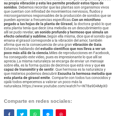
su propia vibración y esta les permite producir estos tipos de
sonidos
. Debemos recordar que las plantas son organismos vivos
que cuentan con infinidad de movimientos nerviosos, fluidos y
microorganismos responsables de la producción de sonidos que se
pueden apreciar a frecuencias específicas.
Con un micrófono
pegado a las hojas de la planta de Girasol
, la doctora grabó lo que
esta planta tenía que decir.Una melodía es un descubrimiento que
allí se pudo revelar,
un sonido profundo y hermoso que simula un
efecto celestial y sublime.
Según ella misma, dice que el sonido que
emana el girasol corresponde a la vibración del amor, también
afirma que es la consecuencia de una gran
vibración de Gaia
.
Estamos hablando del
estudio científico que nos lleva a ver un
poco más allá de la ciencia.
Miles de reproducciones en Facebook,
ha conseguido este video, pues es impresionante lo que allí se
aprecia.La misma naturaleza se encarga de enviar un mensaje
sobre ella, es la forma quizás de decirnos que está viva y que
es
capaz de transmitir y de sentir
. Que hermosa es la naturaleza y
que misterios podemos descubrir.
Escucha la hermosa melodía que
esta planta de girasol emite
. Comparte con todos tus conocidos y
ojalá todos empecemos a valorar un poco más la
naturaleza.https://www.youtube.com/watch?v=W78a9D4MpX0
Comparte en redes sociales:
Guardar