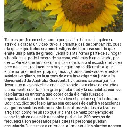
Todo es posible en este mundo por lo visto. Una mujer quien se
atrevió a grabar un video, tuvo la brillante idea de compartirlo, pues
ella quiere que
todos seamos testigos del hermoso sonido que
emite una planta de girasol
. Dicha planta forma parte de su hogar
y habita en el patio trasero de su casa, está muy bien cuidada, por
cierto.Parece que hubiese una música de fondo al escuchar el video,
pero no es así, realmente no hay ningún fondo diferente al que
emite naturalmente el propio girasol. ¿Cómo puede suceder esto?
Mónica Gagliano, es la autora de esta investigación junto a la
Universidad de Australia Occidental
, y quienes se encargan de
llevar a un nuevo nivel la ciencia del sonido.Esta clase de estudios
últimamente cuentan con gran popularidad y
la sensibilización de
las plantas es un tema que cobra cada día más fuerza e
importancia.
La conclusión de esta investigación según la doctora
Gagliano, dice que
las plantas son capaces de emitir y reaccionar
a algunos sonidos externos
. Muchos otros estudios realizados
arrojaron como resultado que la planta de maíz por ejemplo es
capaz también de emitir un sonido particular.
220 hercios de
frecuencia son necesarios para que las personas puedan
escucharlo.
Es necesario entonces, afirmar que
las plantas poseen