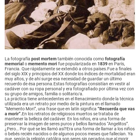
La fotografía
post mortem
también conocida como
fotografía
memorial
o
memento mori
fue popularizada en
1839
en París,
Francia. Que rápidamente se extendió a otros países.Fue a finales
del siglo XlX y principios del XX donde los índices de mortalidad eran
muy altos, y de ahí surge esa necesidad de guardar un último
recuerdo de ésa persona.Estas fotografías consistían en vestir al
cadáver con su ropa personal y era fotografiado por última vez con
su grupo de amigos, familia o solitario/a.
La práctica tiene antecedentes en el Renacimiento donde la técnica
utilizada era un retrato por medio de la pintura en el llamado
“Memento Mori”, una frase que en latín significa
“Recuerda que vas
a morir”.
En los retratos de religiosos muertos se trataba de
mantener la belleza del cadáver. En los niños, era una forma de
preservar la imagen de seres puros y bellos llamados “Angelitos”.
¿Pero… Por qué se les llamó así?Era una forma de llamar a los niños
o bebés recién nacidos o de algunos pocos meses que fallecían. Ya
que, según la religión católica son seres sin pecados que al morir