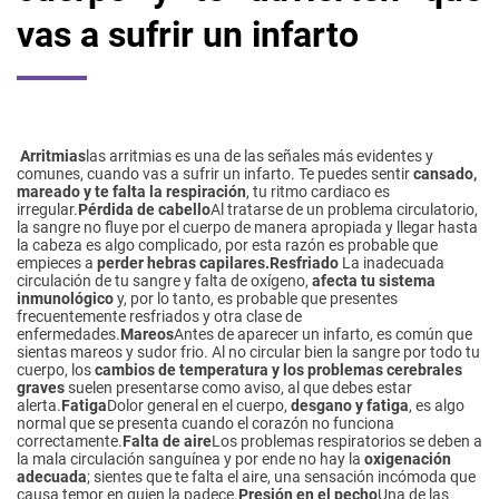
vas a sufrir un infarto
Arritmias
las arritmias es una de las señales más evidentes y
comunes, cuando vas a sufrir un infarto. Te puedes sentir
cansado,
mareado y te falta la respiración
, tu ritmo cardiaco es
irregular.
Pérdida de cabello
Al tratarse de un problema circulatorio,
la sangre no fluye por el cuerpo de manera apropiada y llegar hasta
la cabeza es algo complicado, por esta razón es probable que
empieces a
perder hebras capilares.
Resfriado
La inadecuada
circulación de tu sangre y falta de oxígeno,
afecta tu sistema
inmunológico
y, por lo tanto, es probable que presentes
frecuentemente resfriados y otra clase de
enfermedades.
Mareos
Antes de aparecer un infarto, es común que
sientas mareos y sudor frio. Al no circular bien la sangre por todo tu
cuerpo, los
cambios de temperatura y los problemas cerebrales
graves
suelen presentarse como aviso, al que debes estar
alerta.
Fatiga
Dolor general en el cuerpo,
desgano y fatiga
, es algo
normal que se presenta cuando el corazón no funciona
correctamente.
Falta de aire
Los problemas respiratorios se deben a
la mala circulación sanguínea y por ende no hay la
oxigenación
adecuada
; sientes que te falta el aire, una sensación incómoda que
causa temor en quien la padece.
Presión en el pecho
Una de las