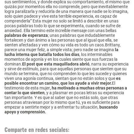
sus sentimientos, y donde explica su comportamiento, el mismo que
quizás por momentos ella no comprende, pero que inevitablemente
logra paralizarla y reducirla de una manera que nadie se lo imagina,
solo quien padece y vive esta terrible experiencia, es capaz de
comprenderla” Esta mujer no solo se limitó a describir en unas
pocas palabras todo lo que se experimenta, cuando se sufre de
ansiedad. Ella termino este increíble mensaje con unas bellas
palabras de esperanza
; unas palabras que indudablemente
fortalecen y dan ánimo a las personas que al igual que ella, se
sienten afectadas y ven cómo su vida es todo un caos.Brittany,
parece una mujer feliz, a simple vista; pero nadie se imagina
la
lucha interna que batalla todos los días
, los interminables
momentos de agonía y en los cuales siente que sus fuerzas la
dominan.
El post que esta maquilladora abrió
, narra su experiencia
y sirve de estímulo, para que aquellas personas que sienten que su
mundo se termina, que no comprenden lo que les sucede y quienes
viven una agonía continua, sientan que no están solos y que
es
posible encontrar un camino, que los ayude a vivir mejor.
El
testimonio de esta mujer
, ha motivado a muchas otras personas a
contar lo que sienten
, y a plasmar en pocas letras su experiencia
tan importante. Y es que al saber que no estás solo, que otras
personas atraviesan por lo mismo que tú, ya es suficiente para
empezar a sentirte mejor y a enfrentar tu situación,
buscando
apoyo y comprensión.
Comparte en redes sociales: