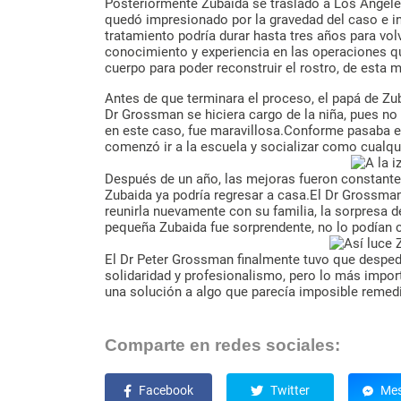
Posteriormente Zubaida se traslado a Los Ángele
quedó impresionado por la gravedad del caso e ins
tratamiento podría durar hasta tres años para v
conocimiento y experiencia en las operaciones que
cuerpo para poder reconstruir el rostro, de esta
Antes de que terminara el proceso, el papá de Zu
Dr Grossman se hiciera cargo de la niña, pues no 
en este caso, fue maravillosa.Conforme pasaba el 
comenzó ir a la escuela y socializar como cualqui
Después de un año, las mejoras fueron constantes
Zubaida ya podría regresar a casa.El Dr Grossma
reunirla nuevamente con su familia, la sorpresa de
pequeña Zubaida fue sorprendente, no lo podían c
El Dr Peter Grossman finalmente tuvo que despedi
solidaridad y profesionalismo, pero lo más import
una solución a algo que parecía imposible remedi
Comparte en redes sociales:
Facebook
Twitter
Mes