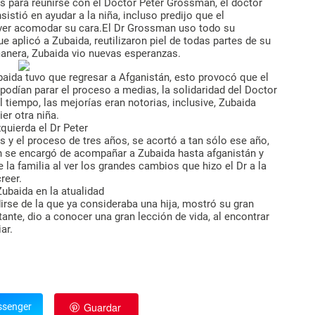
s para reunirse con el Doctor Peter Grossman, el doctor
istió en ayudar a la niña, incluso predijo que el
olver acomodar su cara.El Dr Grossman uso todo su
 aplicó a Zubaida, reutilizaron piel de todas partes de su
 manera, Zubaida vio nuevas esperanzas.
baida tuvo que regresar a Afganistán, esto provocó que el
podían parar el proceso a medias, la solidaridad del Doctor
tiempo, las mejorías eran notorias, inclusive, Zubaida
er otra niña.
 y el proceso de tres años, se acortó a tan sólo ese año,
n se encargó de acompañar a Zubaida hasta afganistán y
 la familia al ver los grandes cambios que hizo el Dr a la
reer.
rse de la que ya consideraba una hija, mostró su gran
ante, dio a conocer una gran lección de vida, al encontrar
ar.
Guardar
senger