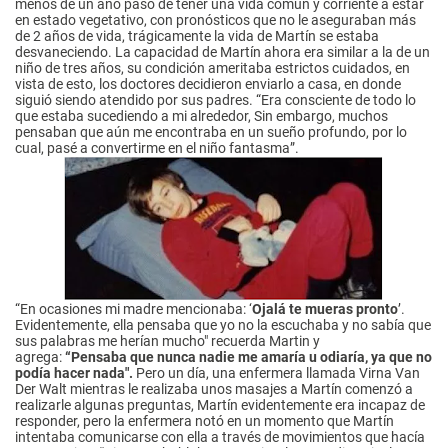
menos de un año pasó de tener una vida común y corriente a estar
en estado vegetativo, con pronósticos que no le aseguraban más
de 2 años de vida, trágicamente la vida de Martín se estaba
desvaneciendo. La capacidad de Martín ahora era similar a la de un
niño de tres años, su condición ameritaba estrictos cuidados, en
vista de esto, los doctores decidieron enviarlo a casa, en donde
siguió siendo atendido por sus padres. “Era consciente de todo lo
que estaba sucediendo a mi alrededor, Sin embargo, muchos
pensaban que aún me encontraba en un sueño profundo, por lo
cual, pasé a convertirme en el niño fantasma”.
“En ocasiones mi madre mencionaba: ‘
Ojalá te mueras pronto
’.
Evidentemente, ella pensaba que yo no la escuchaba y no sabía que
sus palabras me herían mucho" recuerda Martin y
agrega:
“Pensaba que nunca nadie me amaría u odiaría, ya que no
podía hacer nada".
Pero un día, una enfermera llamada Virna Van
Der Walt mientras le realizaba unos masajes a Martín comenzó a
realizarle algunas preguntas, Martín evidentemente era incapaz de
responder, pero la enfermera notó en un momento que Martín
intentaba comunicarse con ella a través de movimientos que hacía