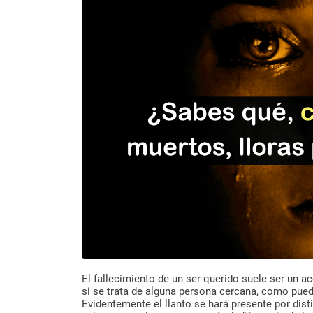
El fallecimiento de un ser querido suele ser un
si se trata de alguna persona cercana, como pue
Evidentemente el llanto se hará presente por dist