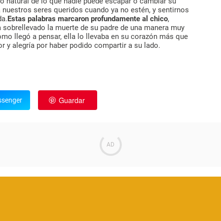
o natural de lo que nadie puede escapar o cambiar su
a nuestros seres queridos cuando ya no estén, y sentirnos
da.
Estas palabras marcaron profundamente al chico
,
 sobrellevado la muerte de su padre de una manera muy
omo llegó a pensar, ella lo llevaba en su corazón más que
 y alegría por haber podido compartir a su lado.
Guardar
senger