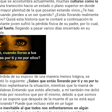
lo que se acostumbra actualmente, muchas
culturas como la
na transición hacia un estado o plano superior en donde
na mayor plenitud de la que poseían estando vivos.¿Te has
 cuando pierdes a un ser querido? ¿Estás llorando realmente
mo? Quizá esta historia que te contaré a continuación te
nte joven sufrió la pérdida física de su padre, por lo cual,
l fuerte
, llegando a pasar varios días encerrado en su
le.
pérdida de su esposo de una manera menos trágica, se
tó lo siguiente: ¿
Sabes que estás llorando por ti y no por tu
hizo replantearse la situación, mientras que la mamá de
alabras.Entiendo que estés afectado, a mí también me dolió
s más por nosotros que por él mismo, debido a que somos
i se supone que después de la muerte él ya no está aquí
lorando? Puede que incluso esté en un lugar
 inevitable al que todos nos enfrentaremos en algún