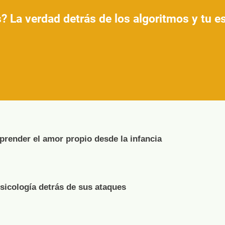
? La verdad detrás de los algoritmos y tu 
render el amor propio desde la infancia
psicología detrás de sus ataques