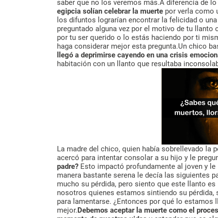
saber que no los veremos más.A diferencia de 
egipcia solían celebrar la muerte
por verla como u
los difuntos lograrían encontrar la felicidad o u
preguntado alguna vez por el motivo de tu llanto
por tu ser querido o lo estás haciendo por ti mis
haga considerar mejor esta pregunta.Un chico basta
llegó a deprimirse cayendo en una crisis emociona
habitación con un llanto que resultaba inconsolab
La madre del chico, quien había sobrellevado la 
acercó para intentar consolar a su hijo y le pregun
padre?
Esto impactó profundamente al joven y le 
manera bastante serena le decía las siguientes p
mucho su pérdida, pero siento que este llanto e
nosotros quienes estamos sintiendo su pérdida, s
para lamentarse. ¿Entonces por qué lo estamos l
mejor.
Debemos aceptar la muerte como el proceso