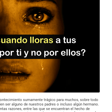
 acontecimiento sumamente trágico para muchos, sobre todo
den ser alguno de nuestros padres o incluso algún hermano.
intas razones, entre las que se encuentran el hecho de