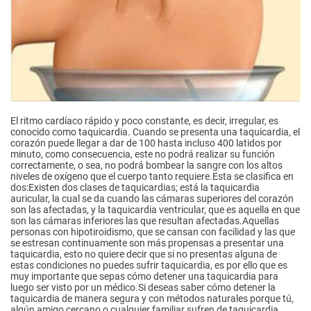
El ritmo cardíaco rápido y poco constante, es decir, irregular, es
conocido como taquicardia. Cuando se presenta una taquicardia, el
corazón puede llegar a dar de 100 hasta incluso 400 latidos por
minuto, como consecuencia, este no podrá realizar su función
correctamente, o sea, no podrá bombear la sangre con los altos
niveles de oxígeno que el cuerpo tanto requiere.Esta se clasifica en
dos:Existen dos clases de taquicardias; está la taquicardia
auricular, la cual se da cuando las cámaras superiores del corazón
son las afectadas, y la taquicardia ventricular, que es aquella en que
son las cámaras inferiores las que resultan afectadas.Aquellas
personas con hipotiroidismo, que se cansan con facilidad y las que
se estresan continuamente son más propensas a presentar una
taquicardia, esto no quiere decir que si no presentas alguna de
estas condiciones no puedes sufrir taquicardia, es por ello que es
muy importante que sepas cómo detener una taquicardia para
luego ser visto por un médico.Si deseas saber cómo detener la
taquicardia de manera segura y con métodos naturales porque tú,
algún amigo cercano o cualquier familiar sufren de taquicardia,