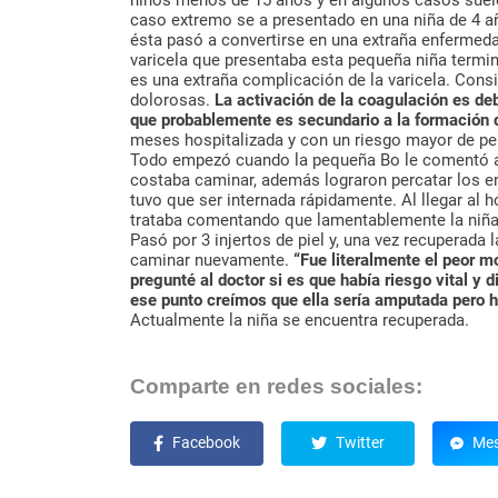
caso extremo se a presentado en una niña de 4 a
ésta pasó a convertirse en una extraña enfermeda
varicela que presentaba esta pequeña niña termi
es una extraña complicación de la varicela. Cons
dolorosas.
La activación de la coagulación es de
que probablemente es secundario a la formación d
meses hospitalizada y con un riesgo mayor de pe
Todo empezó cuando la pequeña Bo le comentó a 
costaba caminar, además lograron percatar los 
tuvo que ser internada rápidamente. Al llegar al 
trataba comentando que lamentablemente la niña 
Pasó por 3 injertos de piel y, una vez recuperada 
caminar nuevamente.
“Fue literalmente el peor m
pregunté al doctor si es que había riesgo vital y d
ese punto creímos que ella sería amputada pero ha
Actualmente la niña se encuentra recuperada.
Comparte en redes sociales:
Facebook
Twitter
Mes