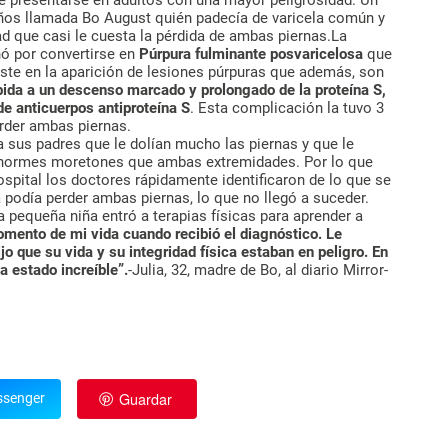
ños llamada Bo August quién padecía de varicela común y
d que casi le cuesta la pérdida de ambas piernas.La
nó por convertirse en
Púrpura fulminante posvaricelosa
que
iste en la aparición de lesiones púrpuras que además, son
bida a un descenso marcado y prolongado de la proteína S,
e anticuerpos antiproteína S
. Esta complicación la tuvo 3
rder ambas piernas.
sus padres que le dolían mucho las piernas y que le
enormes moretones que ambas extremidades. Por lo que
hospital los doctores rápidamente identificaron de lo que se
podía perder ambas piernas, lo que no llegó a suceder.
la pequeña niña entró a terapias físicas para aprender a
omento de mi vida cuando recibió el diagnóstico. Le
ijo que su vida y su integridad física estaban en peligro. En
 estado increíble”.
-Julia, 32, madre de Bo, al diario Mirror-
Guardar
senger