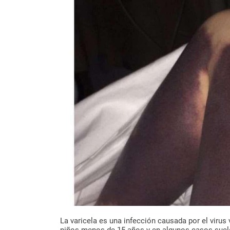
La varicela es una infección causada por el virus
niños menos de 15 años y en algunos casos suele