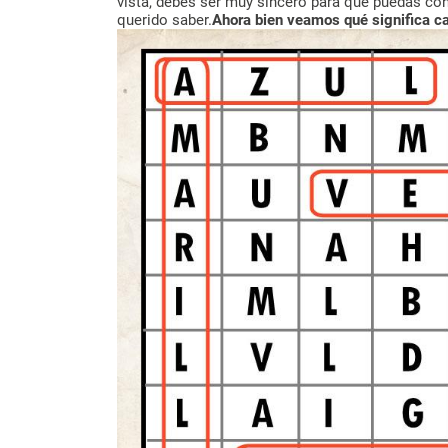
vista, debes ser muy sincero para que puedas co
querido saber.
Ahora bien veamos qué significa cad