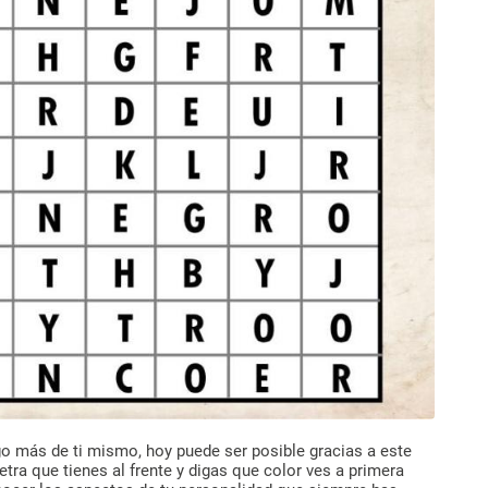
go más de ti mismo, hoy puede ser posible gracias a este
etra que tienes al frente y digas que color ves a primera