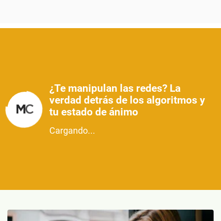
¿Te manipulan las redes? La
verdad detrás de los algoritmos y
tu estado de ánimo
Cargando...