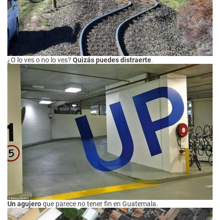
¿O lo ves o no lo ves?
Quizás puedes distraerte
.
Un agujero
que parece no tener fin en Guatemala.