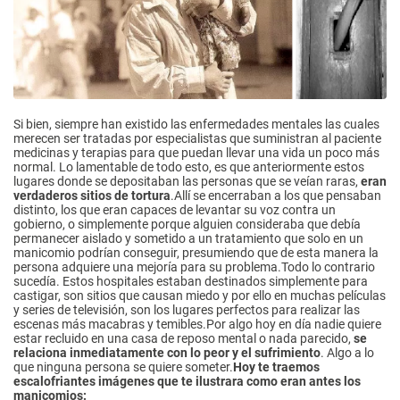
Si bien, siempre han existido las enfermedades mentales las cuales
merecen ser tratadas por especialistas que suministran al paciente
medicinas y terapias para que puedan llevar una vida un poco más
normal. Lo lamentable de todo esto, es que anteriormente estos
lugares donde se depositaban las personas que se veían raras,
eran
verdaderos sitios de tortura
.Allí se encerraban a los que pensaban
distinto, los que eran capaces de levantar su voz contra un
gobierno, o simplemente porque alguien consideraba que debía
permanecer aislado y sometido a un tratamiento que solo en un
manicomio podrían conseguir, presumiendo que de esta manera la
persona adquiere una mejoría para su problema.Todo lo contrario
sucedía. Estos hospitales estaban destinados simplemente para
castigar, son sitios que causan miedo y por ello en muchas películas
y series de televisión, son los lugares perfectos para realizar las
escenas más macabras y temibles.Por algo hoy en día nadie quiere
estar recluido en una casa de reposo mental o nada parecido,
se
relaciona inmediatamente con lo peor y el sufrimiento
. Algo a lo
que ninguna persona se quiere someter.
Hoy te traemos
escalofriantes imágenes que te ilustrara como eran antes los
manicomios: