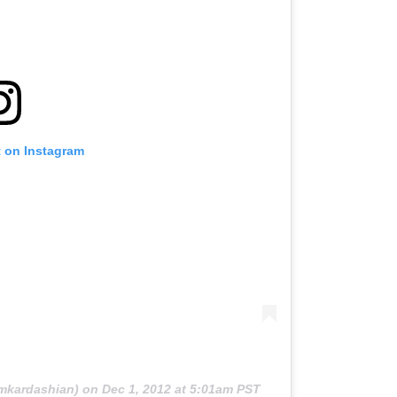
t on Instagram
mkardashian) on
Dec 1, 2012 at 5:01am PST