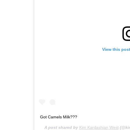
View this pos
Got Camels Milk???
A post shared by
Kim Kardashian West
(@ki