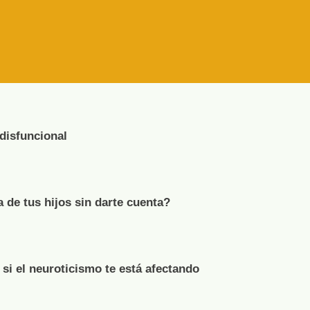
 disfuncional
de tus hijos sin darte cuenta?
 si el neuroticismo te está afectando