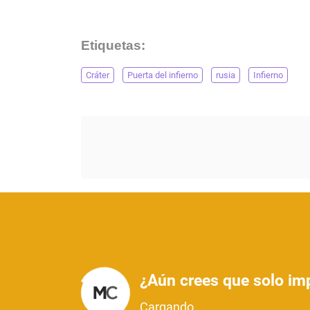
Etiquetas:
Cráter
Puerta del infierno
rusia
Infierno
¿Aún crees que solo imp
Cargando...