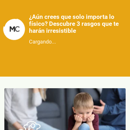
¿Aún crees que solo importa lo
físico? Descubre 3 rasgos que te
harán irresistible
Cargando...