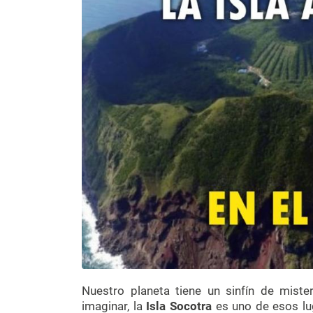
Nuestro planeta tiene un sinfín de mist
imaginar, la
Isla Socotra
es uno de esos lu