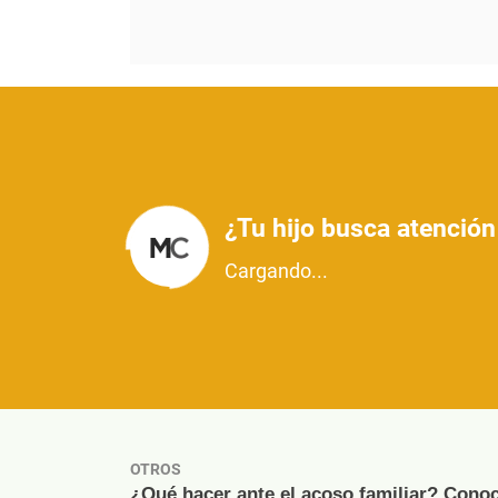
¿Tu hijo busca atenció
Cargando...
OTROS
¿Qué hacer ante el acoso familiar? Cono