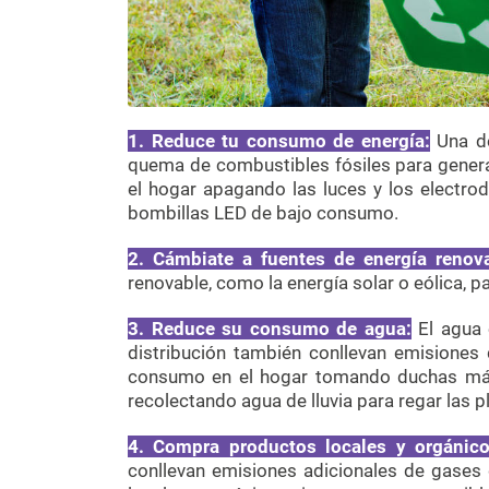
1.
Reduce tu consumo de energía
:
Una de
quema de combustibles fósiles para genera
el hogar apagando las luces y los electro
bombillas LED de bajo consumo.
2.
Cámbiate a fuentes de energía renov
renovable, como la energía solar o eólica, pa
3.
Reduce su consumo de agua
:
El agua 
distribución también conllevan emisiones
consumo en el hogar tomando duchas más 
recolectando agua de lluvia para regar las p
4.
Compra productos locales y orgánic
conllevan emisiones adicionales de gases