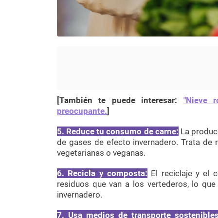
[También te puede interesar:
"Nieve 
preocupante.
]
5. Reduce tu consumo de carne:
La producc
de gases de efecto invernadero. Trata de
vegetarianas o veganas.
6. Recicla y composta:
El reciclaje y el
residuos que van a los vertederos, lo qu
invernadero.
7. Usa medios de transporte sostenibles