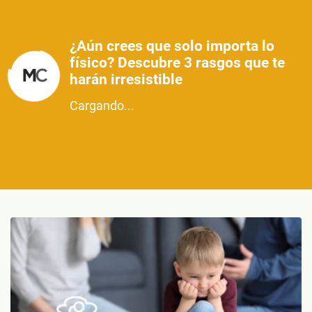
¿Aún crees que solo importa lo
físico? Descubre 3 rasgos que te
harán irresistible
Cargando...