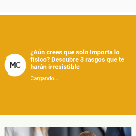
¿Aún crees que solo importa lo
físico? Descubre 3 rasgos que te
harán irresistible
Cargando...