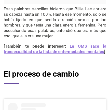
Esas palabras sencillas hicieron que Billie Lee abriera
su cabeza hasta un 100%. Hasta ese momento, sólo se
había fijado en que sentía atracción sexual por los
hombres, y que tenía una clara energía femenina. Pero
escuchando esas palabras, entendió que era más que
eso: que ella era una mujer.
[También te puede interesar:
La OMS saca la
transexualidad de la lista de enfermedades mentales
]
El proceso de cambio