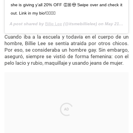
she is giving y’all 20% OFF 👏🏼😍 Swipe over and check it
out. Link in my bio!👆🏼👆🏼
A post shared by
Billie Lee
(@itsmebillielee) on
May 21, 2018 at 6:10pm PDT
Cuando iba a la escuela y todavía en el cuerpo de un
hombre, Billie Lee se sentía atraída por otros chicos.
Por eso, se consideraba un hombre gay. Sin embargo,
aseguró, siempre se vistió de forma femenina: con el
pelo lacio y rubio, maquillaje y usando jeans de mujer.