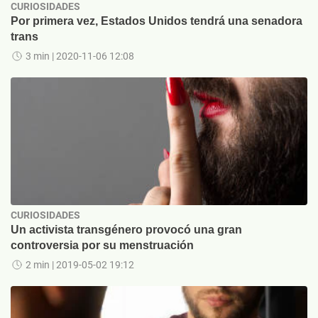
CURIOSIDADES
Por primera vez, Estados Unidos tendrá una senadora
trans
3 min
| 2020-11-06 12:08
CURIOSIDADES
Un activista transgénero provocó una gran
controversia por su menstruación
2 min
| 2019-05-02 19:12