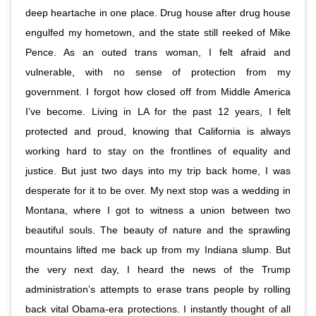
deep heartache in one place. Drug house after drug house
engulfed my hometown, and the state still reeked of Mike
Pence. As an outed trans woman, I felt afraid and
vulnerable, with no sense of protection from my
government. I forgot how closed off from Middle America
I’ve become. Living in LA for the past 12 years, I felt
protected and proud, knowing that California is always
working hard to stay on the frontlines of equality and
justice. But just two days into my trip back home, I was
desperate for it to be over. My next stop was a wedding in
Montana, where I got to witness a union between two
beautiful souls. The beauty of nature and the sprawling
mountains lifted me back up from my Indiana slump. But
the very next day, I heard the news of the Trump
administration’s attempts to erase trans people by rolling
back vital Obama-era protections. I instantly thought of all