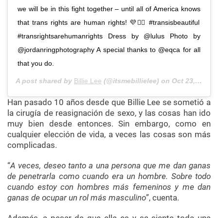
we will be in this fight together – until all of America knows
that trans rights are human rights! 💜✌🏼 #transisbeautiful
#transrightsarehumanrights Dress by @lulus Photo by
@jordanringphotography A special thanks to @eqca for all
that you do.
A post shared by
Billie Lee
(@itsmebillielee) on
Oct 23, 2018 at 10:04am PDT
Han pasado 10 años desde que Billie Lee se sometió a
la cirugía de reasignación de sexo, y las cosas han ido
muy bien desde entonces. Sin embargo, como en
cualquier elección de vida, a veces las cosas son más
complicadas.
“
A veces, deseo tanto a una persona que me dan ganas
de penetrarla como cuando era un hombre. Sobre todo
cuando estoy con hombres más femeninos y me dan
ganas de ocupar un rol más masculino
”, cuenta.
Además, a pesar de que ella es y se siente toda una