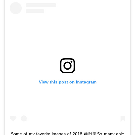
View this post on Instagram
Some of my favorite images of 2018.📸🙌🏼So many epic