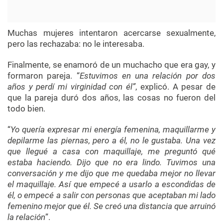
Muchas mujeres intentaron acercarse sexualmente,
pero las rechazaba: no le interesaba.
Finalmente, se enamoró de un muchacho que era gay, y
formaron pareja. “
Estuvimos en una relación por dos
años y perdí mi virginidad con él”
, explicó. A pesar de
que la pareja duró dos años, las cosas no fueron del
todo bien.
“
Yo quería expresar mi energía femenina, maquillarme y
depilarme las piernas, pero a él, no le gustaba. Una vez
que llegué a casa con maquillaje, me preguntó qué
estaba haciendo. Dijo que no era lindo. Tuvimos una
conversación y me dijo que me quedaba mejor no llevar
el maquillaje. Así que empecé a usarlo a escondidas de
él, o empecé a salir con personas que aceptaban mi lado
femenino mejor que él. Se creó una distancia que arruinó
la relación
”.