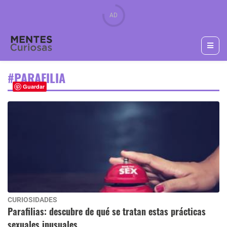
#PARAFILIA
Guardar
CURIOSIDADES
Parafilias: descubre de qué se tratan estas prácticas
sexuales inusuales