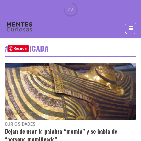
#MOMIFICADA
Guardar
CURIOSIDADES
Dejan de usar la palabra “momia” y se habla de
“persona momificada”