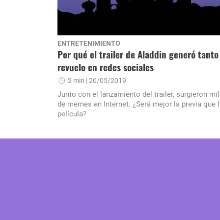
ENTRETENIMIENTO
Por qué el trailer de Aladdin generó tanto
revuelo en redes sociales
2 min
| 20/05/2019
Junto con el lanzamiento del trailer, surgieron mi
de memes en Internet. ¿Será mejor la previa que 
película?