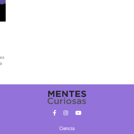
les
la
Ciencia